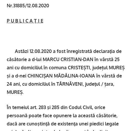
Nr.31885/12.08.2020
P U B L I C A Ţ I E
Astăzi 12.08.2020 a fost înregistrată declaraţia de
căsătorie a d-lui MARCU CRISTIAN-DAN în vârstă 25
ani cu domiciliul în comuna CRISTEȘTI, județul MUREȘ
şi a d-nei CHINCIȘAN MĂDĂLINA-IOANA în vârstă de
24 ani, cu domiciliul în TÂRNĂVENI, judeţul / țara,
MUREȘ.
În temeiul art. 283 şi 285 din Codul Civil, orice
persoană poate face opunere la această căsătorie,
dacă are cunoştinţă de existenţa unei piedici legale