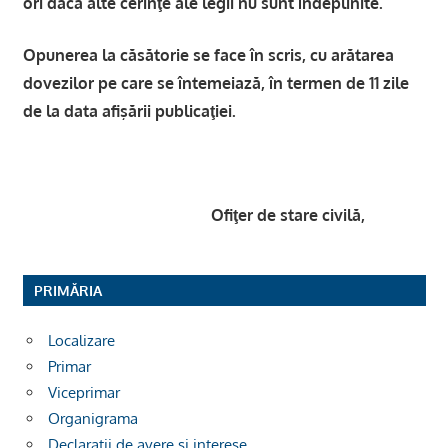
ori dacă alte cerinţe ale legii nu sunt îndeplinite.
Opunerea la căsătorie se face în scris, cu arătarea
dovezilor pe care se întemeiază, în termen de 11 zile
de la data afişării publicaţiei.
Ofiţer de stare civilă,
PRIMĂRIA
Localizare
Primar
Viceprimar
Organigrama
Declarații de avere si interese