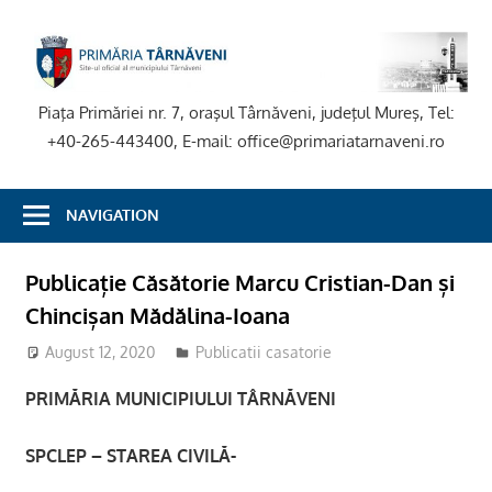
Skip
to
P
content
T
Piaţa Primăriei nr. 7, oraşul Târnăveni, judeţul Mureş, Tel:
+40-265-443400, E-mail: office@primariatarnaveni.ro
NAVIGATION
Publicație Căsătorie Marcu Cristian-Dan și
Chincișan Mădălina-Ioana
August 12, 2020
stciv
Publicatii casatorie
PRIMĂRIA MUNICIPIULUI TÂRNĂVENI
SPCLEP – STAREA CIVILĂ-