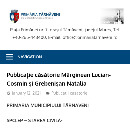
Skip
to
P
content
T
Piaţa Primăriei nr. 7, oraşul Târnăveni, judeţul Mureş, Tel:
+40-265-443400, E-mail: office@primariatarnaveni.ro
NAVIGATION
Publicație căsătorie Mărginean Lucian-
Cosmin și Grebenișan Natalia
January 12, 2021
stciv
Publicatii casatorie
PRIMĂRIA MUNICIPIULUI TÂRNĂVENI
SPCLEP – STAREA CIVILĂ-