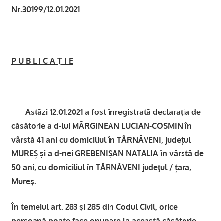
Nr.30199/12.01.2021
P U B L I C A Ţ I E
Astăzi 12.01.2021 a fost înregistrată declaraţia de
căsătorie a d-lui MĂRGINEAN LUCIAN-COSMIN în
vârstă 41 ani cu domiciliul în TÂRNĂVENI, județul
MUREȘ şi a d-nei GREBENIȘAN NATALIA în vârstă de
50 ani, cu domiciliul în TÂRNĂVENI judeţul / țara,
Mureș.
În temeiul art. 283 şi 285 din Codul Civil, orice
persoană poate face opunere la această căsătorie,