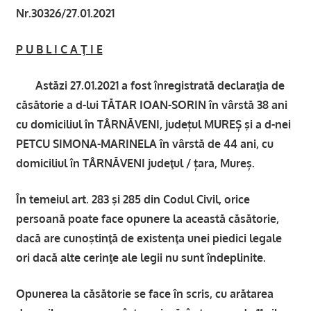
Nr.30326/27.01.2021
P U B L I C A Ţ I E
Astăzi 27.01.2021 a fost înregistrată declaraţia de
căsătorie a d-lui TĂTAR IOAN-SORIN în vârstă 38 ani
cu domiciliul în TÂRNĂVENI, județul MUREȘ şi a d-nei
PETCU SIMONA-MARINELA în vârstă de 44 ani, cu
domiciliul în TÂRNĂVENI judeţul / țara, Mureș.
În temeiul art. 283 şi 285 din Codul Civil, orice
persoană poate face opunere la această căsătorie,
dacă are cunoştinţă de existenţa unei piedici legale
ori dacă alte cerinţe ale legii nu sunt îndeplinite.
Opunerea la căsătorie se face în scris, cu arătarea