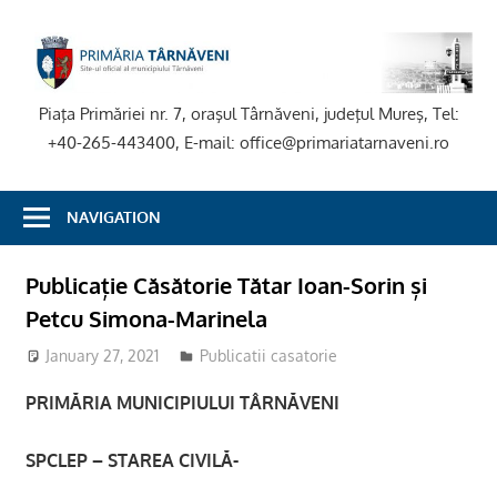
Skip
to
P
content
T
Piaţa Primăriei nr. 7, oraşul Târnăveni, judeţul Mureş, Tel:
+40-265-443400, E-mail: office@primariatarnaveni.ro
NAVIGATION
Publicație Căsătorie Tătar Ioan-Sorin și
Petcu Simona-Marinela
January 27, 2021
stciv
Publicatii casatorie
PRIMĂRIA MUNICIPIULUI TÂRNĂVENI
SPCLEP – STAREA CIVILĂ-