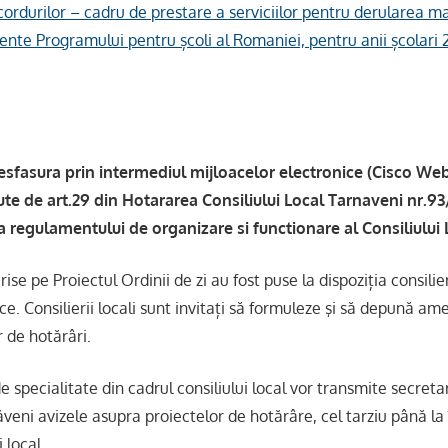
ordurilor – cadru de prestare a serviciilor pentru derularea ma
ente Programului pentru școli al Romaniei, pentru anii școlari 
sfasura prin intermediul mijloacelor electronice (
Cisco We
ute de art.29 din Hotararea Consiliului Local Tarnaveni nr.93/
 regulamentului de organizare si functionare al Consiliului 
se pe Proiectul Ordinii de zi au fost puse la dispoziția consilieri
ce. Consilierii locali sunt invitați să formuleze şi să depună 
 de hotărâri.
 specialitate din cadrul consiliului local vor transmite secreta
veni avizele asupra proiectelor de hotărâre, cel tarziu până la
i local.