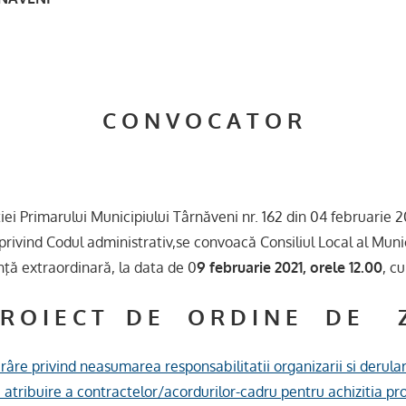
C O N V O C A T O R
i Primarului Municipiului Târnăveni nr. 162 din 04 februarie 202
privind Codul administrativ,se convoacă Consiliul Local al Munic
nţă extraordinară, la data de 0
9 februarie 2021, orele 12.00
, c
 R O I E C T D E O R D I N E D E Z
râre privind neasumarea responsabilitatii organizarii si derularii
 atribuire a contractelor/acordurilor-cadru pentru achizitia pro