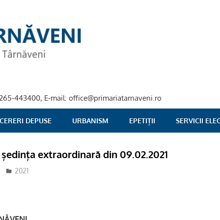
40-265-443400, E-mail: office@primariatarnaveni.ro
 CERERI DEPUSE
URBANISM
EPETIȚII
SERVICII EL
 ședința extraordinară din 09.02.2021
adm-cmds
2021
RNĂVENI