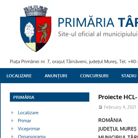
Skip
to
content
Piaţa Primăriei nr. 7, oraşul Târnăveni, judeţul Mureş, Tel: +
PRIMARIA
LOCALIZARE
ANUNȚURI
CONCURSURI
STADIU
TARNAVENI
Proiecte HCL-
PRIMĂRIA
February 4, 2021
Localizare
ROMÂNIA
Primar
JUDEŢUL MUREŞ
Viceprimar
Organigrama
MUNICIPIUL TÂ