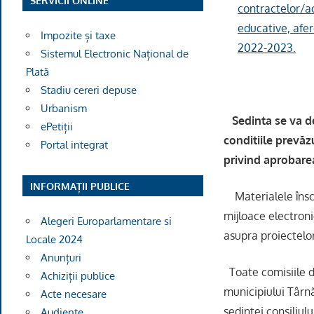
SERVICII ONLINE
contractelor/ac
educative, afer
Impozite și taxe
2022-2023.
Sistemul Electronic Național de
Plată
Stadiu cereri depuse
Urbanism
Sedinta se va de
ePetiții
conditiile prevăz
Portal integrat
privind aprobarea
INFORMAȚII PUBLICE
Materialele înscri
mijloace electroni
Alegeri Europarlamentare si
asupra proiectelor
Locale 2024
Anunțuri
Toate comisiile de
Achiziții publice
municipiului Târnă
Acte necesare
sedinței consiliulu
Audiențe