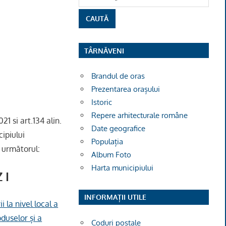
TÂRNĂVENI
Brandul de oras
Prezentarea orașului
Istoric
Repere arhitecturale române
1 si art.134 alin.
Date geografice
ipiului
Populația
u următorul:
Album Foto
Harta municipiului
 I
INFORMAȚII UTILE
 la nivel local a
duselor și a
Coduri poștale