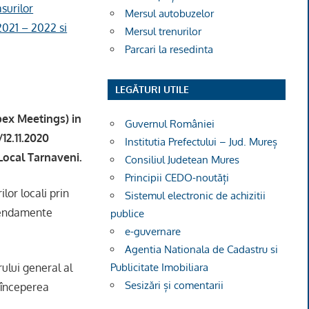
surilor
Mersul autobuzelor
2021 – 2022 si
Mersul trenurilor
Parcari la resedinta
LEGĂTURI UTILE
bex Meetings
) in
Guvernul României
12.11.2020
Institutia Prefectului – Jud. Mureș
Local Tarnaveni.
Consiliul Judetean Mures
Principii CEDO-noutăți
lor locali prin
Sistemul electronic de achizitii
amendamente
publice
e-guvernare
Agentia Nationala de Cadastru si
rului general al
Publicitate Imobiliara
Sesizări și comentarii
 începerea