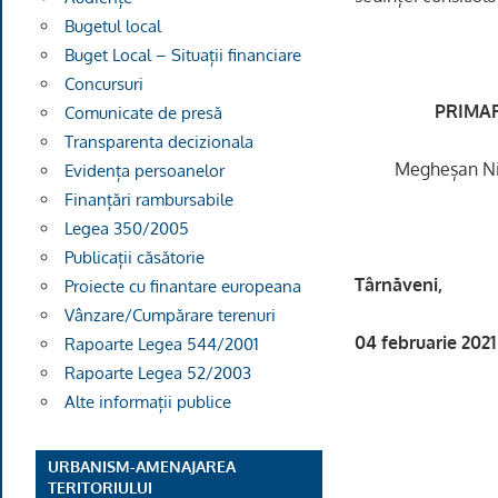
Bugetul local
Buget Local – Situații financiare
Concursuri
PRIMAR
Comunicate de presă
Transparenta decizionala
Megheșan
Evidența persoanelor
Finanțări rambursabile
Legea 350/2005
Publicații căsătorie
Târnăveni,
Proiecte cu finantare europeana
Vânzare/Cumpărare terenuri
04 februarie 2021
Rapoarte Legea 544/2001
Rapoarte Legea 52/2003
Alte informații publice
URBANISM-AMENAJAREA
TERITORIULUI