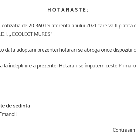
H O T A R A S T E :
cotizatia de 20.360 lei aferenta anului 2021 care va fi platita 
.D.I. „ ECOLECT MURES” .
 data adoptarii prezentei hotarari se abroga orice dispozitii 
 la îndeplinire a prezentei Hotarari se împuterniceşte Primaru
te de sedinta
Emanoil
ntrasemnea