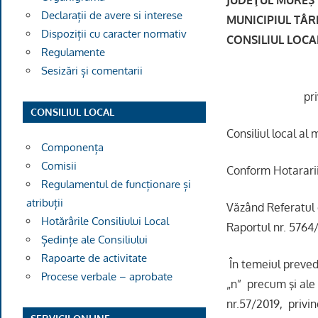
Declarații de avere si interese
MUNICIPIUL TÂR
Dispoziții cu caracter normativ
CONSILIUL LOCA
Regulamente
Sesizări și comentarii
pr
CONSILIUL LOCAL
Consiliul local al
Componența
Comisii
Conform Hotararii
Regulamentul de funcționare și
atribuții
Văzând Referatul 
Hotărârile Consiliului Local
Raportul nr. 5
Ședințe ale Consiliului
Rapoarte de activitate
În temeiul prevederi
Procese verbale – aprobate
„n” precum şi ale 
nr.57/2019, privi