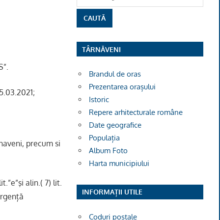
TÂRNĂVENI
S”.
Brandul de oras
Prezentarea orașului
25.03.2021;
Istoric
Repere arhitecturale române
Date geografice
Populația
naveni, precum si
Album Foto
Harta municipiului
.”e”şi alin.( 7) lit.
INFORMAȚII UTILE
Urgență
Coduri poștale