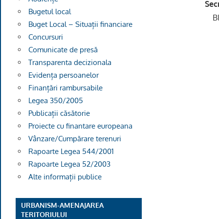
Sec
Bugetul local
B
Buget Local – Situații financiare
Concursuri
Comunicate de presă
Transparenta decizionala
Evidența persoanelor
Finanțări rambursabile
Legea 350/2005
Publicații căsătorie
Proiecte cu finantare europeana
Vânzare/Cumpărare terenuri
Rapoarte Legea 544/2001
Rapoarte Legea 52/2003
Alte informații publice
URBANISM-AMENAJAREA
TERITORIULUI