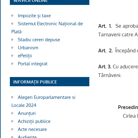
SERVICII ONLINE
Impozite și taxe
Sistemul Electronic Național de
Art. 1.
Se aproba 
Plată
Tarnaveni catre A
Stadiu cereri depuse
Urbanism
Art. 2.
Începând cu
ePetiții
Portal integrat
Art. 3.
Cu aducerea
Târnăveni.
INFORMAȚII PUBLICE
Alegeri Europarlamentare si
Locale 2024
Presedin
Anunțuri
Cirlea 
Achiziții publice
Acte necesare
Co
Audiențe