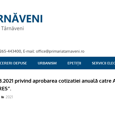
40-265-443400, E-mail: office@primariatarnaveni.ro
 CERERI DEPUSE
URBANISM
EPETIȚII
SERVICII EL
03.2021 privind aprobarea cotizatiei anuală catre A
ES”.
adm-mmm
2021