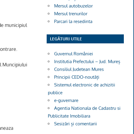
Mersul autobuzelor
Mersul trenurilor
Parcari la resedinta
de municipiul
LEGĂTURI UTILE
contrare.
Guvernul României
Institutia Prefectului – Jud. Mureș
l Muncipiului
Consiliul Judetean Mures
Principii CEDO-noutăți
Sistemul electronic de achizitii
publice
e-guvernare
Agentia Nationala de Cadastru si
Publicitate Imobiliara
Sesizări și comentarii
za