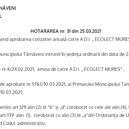
N
ĂVENI
L
HOTARAREA nr. 31 din 25.03.2021
ivind aprobarea cotizatiei anuală catre A.D.I. „ ECOLECT MURE
 municipiului Târnăveni intrunit în şedinţa ordinară din data de 
 nr.4/24.02.2021, emisa de catre A.D.I. „ ECOLECT MURES” ;
de aprobare nr.5763/10.03.2021, al Primarului Municipiului Tar
764/10.03.2021;
lor art.129 alin.(2) lit.”b” și „d” coroborat cu cele ale alin.(4), lit
art.139 alin. (1), coroborat cu alin.(3) lit „a”din Ordonanța de 
nd Codul administrativ;