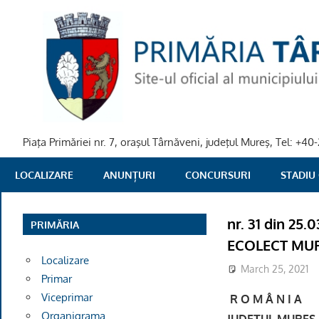
Skip
to
content
Piaţa Primăriei nr. 7, oraşul Târnăveni, judeţul Mureş, Tel: +
PRIMARIA
LOCALIZARE
ANUNȚURI
CONCURSURI
STADIU
TARNAVENI
nr. 31 din 25.
PRIMĂRIA
ECOLECT MUR
Localizare
March 25, 2021
Primar
Viceprimar
R O M Â N I A
Organigrama
JUDE
ŢUL MUREŞ