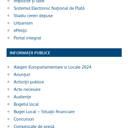
Impozite și taxe
Sistemul Electronic Național de Plată
Stadiu cereri depuse
Urbanism
ePetiții
Portal integrat
INFORMAȚII PUBLICE
Alegeri Europarlamentare si Locale 2024
Anunțuri
Achiziții publice
Acte necesare
Audiențe
Bugetul local
Buget Local – Situații financiare
Concursuri
Comunicate de presă