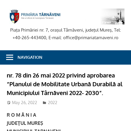
Skip
to
P
content
T
Piaţa Primăriei nr. 7, oraşul Târnăveni, judeţul Mureş, Tel:
+40-265-443400, E-mail: office@primariatarnaveni.ro
NAVIGATION
nr. 78 din 26 mai 2022 privind aprobarea
”Planului de Mobilitate Urbană Durabilă al
Municipiului Târnăveni 2022- 2030”.
May 26, 2022
adm-mmm
2022
R O M Â N I A
JUDEŢUL MUREŞ