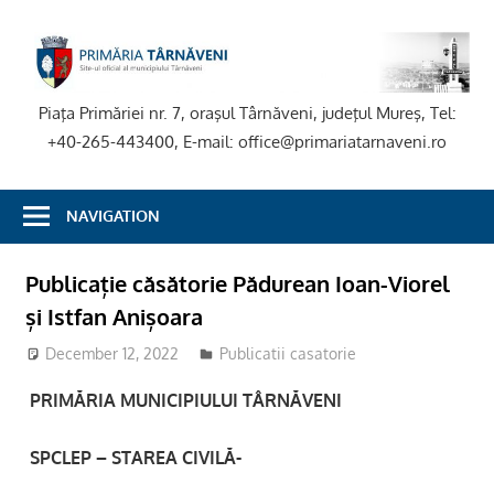
Skip
to
P
content
T
Piaţa Primăriei nr. 7, oraşul Târnăveni, judeţul Mureş, Tel:
+40-265-443400, E-mail: office@primariatarnaveni.ro
NAVIGATION
Publicație căsătorie Pădurean Ioan-Viorel
și Istfan Anișoara
December 12, 2022
stciv
Publicatii casatorie
PRIMĂRIA MUNICIPIULUI TÂRNĂVENI
SPCLEP – STAREA CIVILĂ-