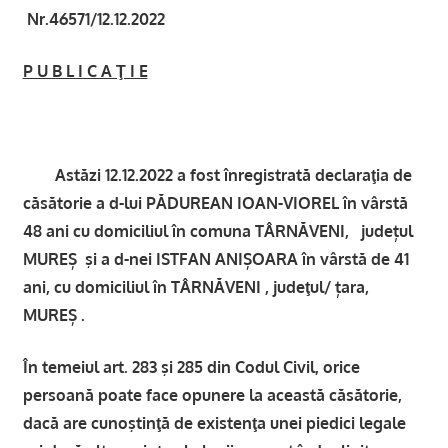
Nr.46571/12.12.2022
P U B L I C A Ţ I E
Astăzi 12.12.2022 a fost înregistrată declaraţia de
căsătorie a d-lui PĂDUREAN IOAN-VIOREL în vârstă
48 ani cu domiciliul în comuna TÂRNĂVENI, județul
MUREȘ şi a d-nei ISTFAN ANIȘOARA în vârstă de 41
ani, cu domiciliul în TÂRNĂVENI , judeţul/ țara,
MUREȘ .
În temeiul art. 283 şi 285 din Codul Civil, orice
persoană poate face opunere la această căsătorie,
dacă are cunoştinţă de existenţa unei piedici legale