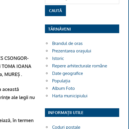
TÂRNĂVENI
Brandul de oras
Prezentarea orașului
KACS CSONGOR-
Istoric
Repere arhitecturale române
nei TOMA IOANA
Date geografice
ra, MUREȘ .
Populația
Album Foto
la această
Harta municipiului
rinţe ale legii nu
INFORMAȚII UTILE
eiază, în termen
Coduri poștale