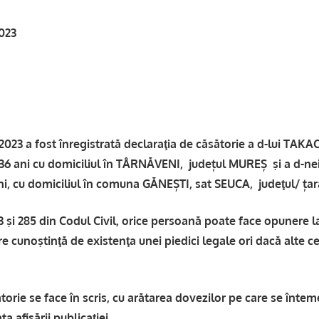
023
3 a fost înregistrată declaraţia de căsătorie a d-lui TA
 36 ani cu domiciliul în TÂRNĂVENI, județul MUREȘ şi a d-
ni, cu domiciliul în comuna GĂNEȘTI, sat SEUCA, judeţul/ ța
83 şi 285 din Codul Civil, orice persoană poate face opunere 
e cunoştinţă de existenţa unei piedici legale ori dacă alte ce
orie se face în scris, cu arătarea dovezilor pe care se întem
ta afişării publicaţiei.