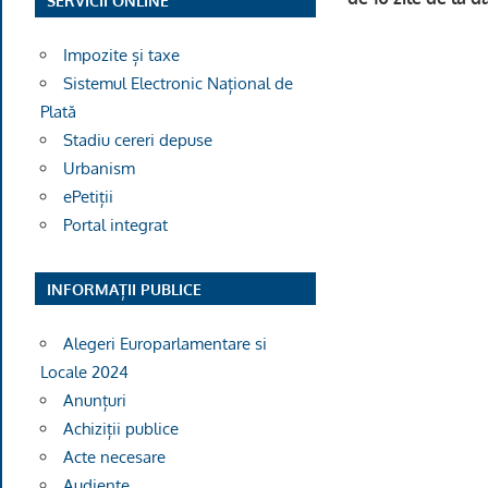
SERVICII ONLINE
Impozite și taxe
Sistemul Electronic Național de
Plată
Stadiu cereri depuse
Ofiţer d
Urbanism
ePetiții
Portal integrat
INFORMAȚII PUBLICE
Alegeri Europarlamentare si
Locale 2024
Anunțuri
Achiziții publice
Acte necesare
Audiențe