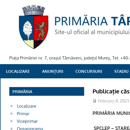
Skip
to
content
Piaţa Primăriei nr. 7, oraşul Târnăveni, judeţul Mureş, Tel: +
PRIMARIA
LOCALIZARE
ANUNȚURI
CONCURSURI
STADIU
TARNAVENI
Publicație că
PRIMĂRIA
February 8, 2023
Localizare
PRIMĂRIA MUNIC
Primar
Viceprimar
SPCLEP – STAREA
Organigrama