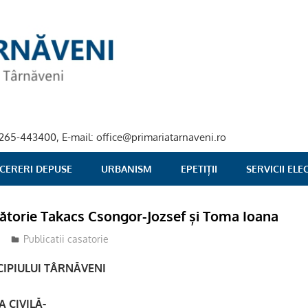
40-265-443400, E-mail: office@primariatarnaveni.ro
 CERERI DEPUSE
URBANISM
EPETIȚII
SERVICII EL
sătorie Takacs Csongor-Jozsef și Toma Ioana
stciv
Publicatii casatorie
IPIULUI TÂRNĂVENI
 CIVILĂ-