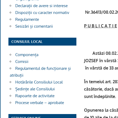
Declarații de avere si interese
Nr.36413/08.02.2
Dispoziții cu caracter normativ
Regulamente
P U B L I C A Ţ I E
Sesizări și comentarii
CONSILIUL LOCAL
Astăzi 08.02.202
Componența
JOZSEF în vârstă
Comisii
în vârstă de 33 a
Regulamentul de funcționare și
atribuții
În temeiul art. 2
Hotărârile Consiliului Local
căsătorie, dacă ar
Ședințe ale Consiliului
Rapoarte de activitate
sunt îndeplinite.
Procese verbale – aprobate
Opunerea la căsăt
de 10 zile de la da