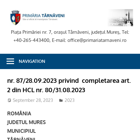
Skip
to
P
content
T
Piaţa Primăriei nr. 7, oraşul Târnăveni, judeţul Mureş, Tel:
+40-265-443400, E-mail: office@primariatarnaveni.ro
NAVIGATION
nr. 87/28.09.2023 privind completarea art.
2 din HCL nr. 80/31.08.2023
September 28, 2023
adm-mmm
2023
ROMÂNIA
JUDETUL MURES
MUNICIPIUL
TÂRNĂVENI