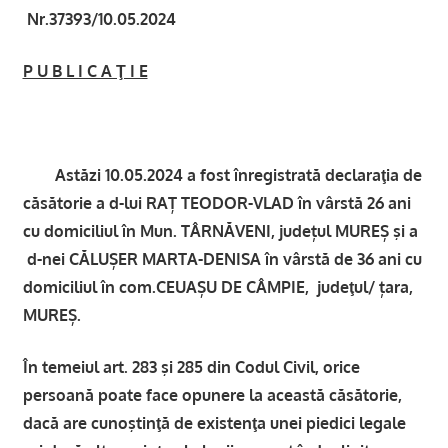
Nr.37393/10.05.2024
P U B L I C A Ţ I E
Astăzi 10.05.2024 a fost înregistrată declaraţia de
căsătorie a d-lui RAȚ TEODOR-VLAD în vârstă 26 ani
cu domiciliul în Mun. TÂRNĂVENI, județul MUREȘ şi a
d-nei CĂLUȘER MARTA-DENISA în vârstă de 36 ani cu
domiciliul în com.CEUAȘU DE CÂMPIE, judeţul/ țara,
MUREȘ.
În temeiul art. 283 şi 285 din Codul Civil, orice
persoană poate face opunere la această căsătorie,
dacă are cunoştinţă de existenţa unei piedici legale