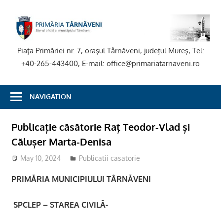
Skip
to
P
content
T
Piaţa Primăriei nr. 7, oraşul Târnăveni, judeţul Mureş, Tel:
+40-265-443400, E-mail: office@primariatarnaveni.ro
NAVIGATION
Publicație căsătorie Raț Teodor-Vlad și
Călușer Marta-Denisa
May 10, 2024
stciv
Publicatii casatorie
PRIMĂRIA MUNICIPIULUI TÂRNĂVENI
SPCLEP – STAREA CIVILĂ-