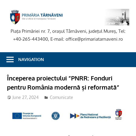
Skip
to
P
content
T
Piaţa Primăriei nr. 7, oraşul Târnăveni, judeţul Mureş, Tel:
+40-265-443400, E-mail: office@primariatarnaveni.ro
NAVIGATION
Începerea proiectului ”PNRR: Fonduri
pentru România modernă și reformată”
June 27, 2024
adm-mmm
Comunicate