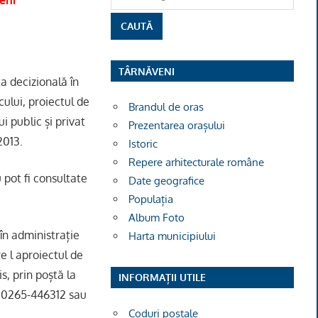
veni
TÂRNĂVENI
a decizională în
ului, proiectul de
Brandul de oras
 public și privat
Prezentarea orașului
2013.
Istoric
Repere arhitecturale române
 pot fi consultate
Date geografice
Populația
Album Foto
în administrație
Harta municipiului
e l aproiectul de
s, prin poștă la
INFORMAȚII UTILE
ul 0265-446312 sau
Coduri poștale