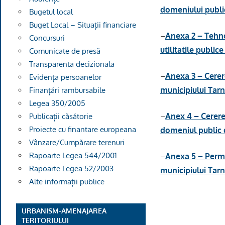
domeniului public
Bugetul local
Buget Local – Situații financiare
–
Anexa 2 – Tehnol
Concursuri
utilitatile publi
Comunicate de presă
Transparenta decizionala
–
Anexa 3 – Cerer
Evidența persoanelor
municipiului Tar
Finanțări rambursabile
Legea 350/2005
–
Anex 4 – Cerere
Publicații căsătorie
Proiecte cu finantare europeana
domeniul public 
Vânzare/Cumpărare terenuri
Rapoarte Legea 544/2001
–
Anexa 5 – Permi
Rapoarte Legea 52/2003
municipiului Tarn
Alte informații publice
URBANISM-AMENAJAREA
TERITORIULUI