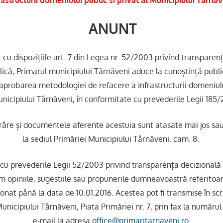
rastructurii domeniului public si privat al Municipiului Tarna
ANUNT
cu dispozițiile art. 7 din Legea nr. 52/2003 privind transparenț
ică, Primarul municipiului Târnăveni aduce la cunoștință public
aprobarea metodologiei de refacere a infrastructurii domeniului
unicipiului Târnăveni, în conformitate cu prevederile Legii 185/
râre și documentele aferente acestuia sunt atasate mai jos sau
la sediul Primăriei Municipiului Târnăveni, cam. 8.
 cu prevederile Legii 52/2003 privind transparența decizională 
m opiniile, sugestiile sau propunerile dumneavoastră referitoar
nat până la data de 10.01.2016. Acestea pot fi transmise în scri
Municipiului Târnăveni, Piata Primăriei nr. 7, prin fax la număr
e-mail la adresa
office@primaritarnaveni.ro