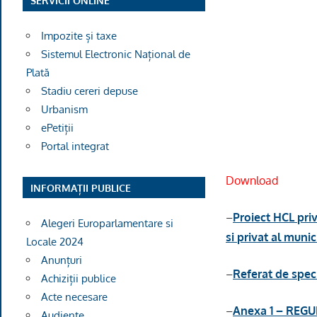
SERVICII ONLINE
Impozite și taxe
Sistemul Electronic Național de
Plată
Stadiu cereri depuse
J
Urbanism
ePetiții
Portal integrat
Download
INFORMAȚII PUBLICE
–
Proiect HCL pri
Alegeri Europarlamentare si
si privat al muni
Locale 2024
Anunțuri
–
Referat de spec
Achiziții publice
Acte necesare
–
Anexa 1 – REGUL
Audiențe