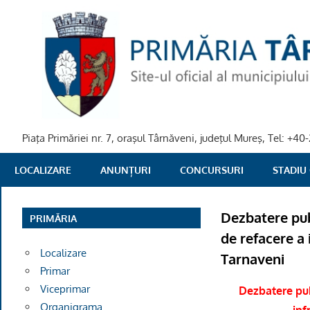
Skip
to
content
Piaţa Primăriei nr. 7, oraşul Târnăveni, judeţul Mureş, Tel: +
PRIMARIA
LOCALIZARE
ANUNȚURI
CONCURSURI
STADIU
TARNAVENI
Dezbatere pub
PRIMĂRIA
de refacere a 
Localizare
Tarnaveni
Primar
Viceprimar
Dezbatere pub
Organigrama