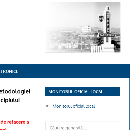
ECTRONICE
etodologiei
MONITORUL OFICIAL LOCAL
cipiului
Monitorul oficial local
 de refacere a