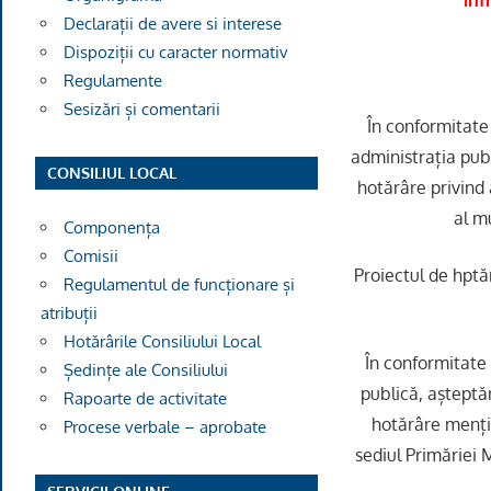
inf
Declarații de avere si interese
Dispoziții cu caracter normativ
Regulamente
Sesizări și comentarii
În conformitate 
administrația publ
CONSILIUL LOCAL
hotărâre privind 
al m
Componența
Comisii
Proiectul de hptă
Regulamentul de funcționare și
atribuții
Hotărârile Consiliului Local
În conformitate
Ședințe ale Consiliului
publică, așteptă
Rapoarte de activitate
hotărâre mențio
Procese verbale – aprobate
sediul Primăriei 