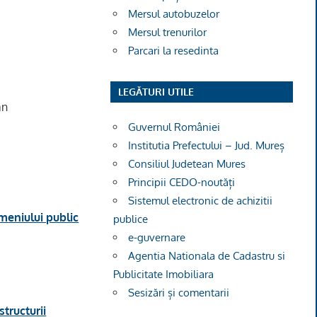
Mersul autobuzelor
Mersul trenurilor
Parcari la resedinta
LEGĂTURI UTILE
an
Guvernul României
Institutia Prefectului – Jud. Mureș
Consiliul Judetean Mures
Principii CEDO-noutăți
Sistemul electronic de achizitii
meniului public
publice
e-guvernare
Agentia Nationala de Cadastru si
Publicitate Imobiliara
Sesizări și comentarii
tructurii