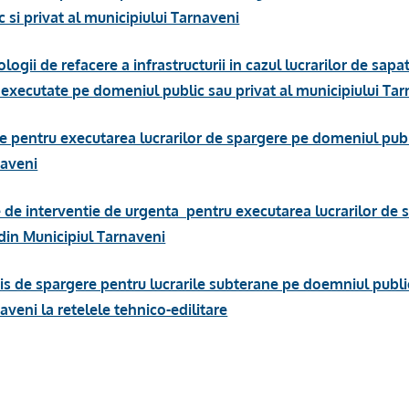
 si privat al municipiului Tarnaveni
ogii de refacere a infrastructurii in cazul lucrarilor de sapa
ce executate pe domeniul public sau privat al municipiului Ta
e pentru executarea lucrarilor de spargere pe domeniul publi
naveni
 de interventie de urgenta pentru executarea lucrarilor de 
din Municipiul Tarnaveni
s de spargere pentru lucrarile subterane pe doemniul public 
aveni la retelele tehnico-edilitare