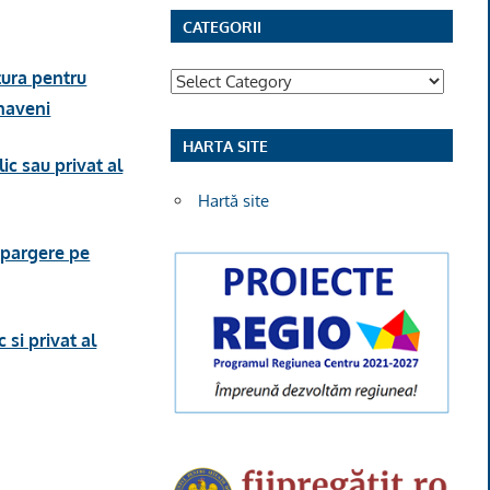
CATEGORII
tura pentru
Categorii
rnaveni
HARTA SITE
c sau privat al
Hartă site
spargere pe
si privat al