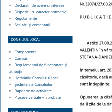
Nr.32074/27.08.2
Declarații de avere si interese
Dispoziții cu caracter normativ
P U B L I C A Ţ I E
Regulamente
Sesizări și comentarii
CONSILIUL LOCAL
Astăzi 27.08.202
VALENTIN în vârs
Componența
ȘTEFANA-DANIELA 
Comisii
Regulamentul de funcționare și
În temeiul art. 2
atribuții
căsătorie, dacă ar
Hotărârile Consiliului Local
sunt îndeplinite.
Ședințe ale Consiliului
Rapoarte de activitate
Opunerea la căsăt
Procese verbale – aprobate
de 11 zile de la da