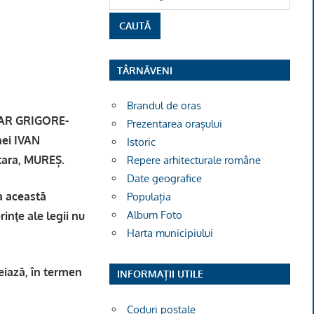
TÂRNĂVENI
Brandul de oras
INAR GRIGORE-
Prezentarea orașului
nei IVAN
Istoric
țara, MUREȘ.
Repere arhitecturale române
Date geografice
la această
Populația
Album Foto
rinţe ale legii nu
Harta municipiului
eiază, în termen
INFORMAȚII UTILE
Coduri poștale