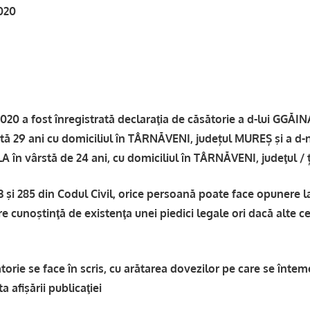
020
0 a fost înregistrată declaraţia de căsătorie a d-lui GGĂ
tă 29 ani cu domiciliul în TÂRNĂVENI, județul MUREȘ şi a d-
în vârstă de 24 ani, cu domiciliul în TÂRNĂVENI, judeţul / 
83 şi 285 din Codul Civil, orice persoană poate face opunere 
e cunoştinţă de existenţa unei piedici legale ori dacă alte ce
orie se face în scris, cu arătarea dovezilor pe care se întem
ta afişării publicaţiei