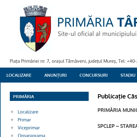
Skip
to
content
Piaţa Primăriei nr. 7, oraşul Târnăveni, judeţul Mureş, Tel: +
PRIMARIA
LOCALIZARE
ANUNȚURI
CONCURSURI
STADIU
TARNAVENI
Publicație Că
PRIMĂRIA
PRIMĂRIA MUNIC
Localizare
Primar
SPCLEP – STAREA
Viceprimar
Organigrama