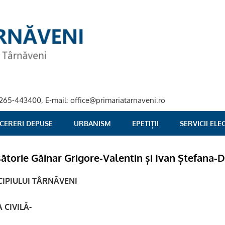
40-265-443400, E-mail: office@primariatarnaveni.ro
 CERERI DEPUSE
URBANISM
EPETIȚII
SERVICII EL
sătorie Găinar Grigore-Valentin și Ivan Ștefana-
IPIULUI TÂRNĂVENI
 CIVILĂ-