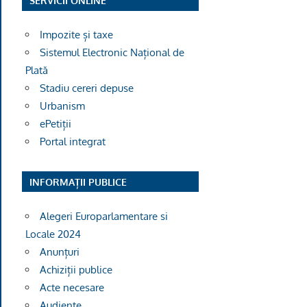
SERVICII ONLINE
Impozite și taxe
Ofiţer d
Sistemul Electronic Național de
Plată
Stadiu cereri depuse
Urbanism
ePetiții
Portal integrat
INFORMAȚII PUBLICE
Alegeri Europarlamentare si
Locale 2024
Anunțuri
Achiziții publice
Acte necesare
Audiențe