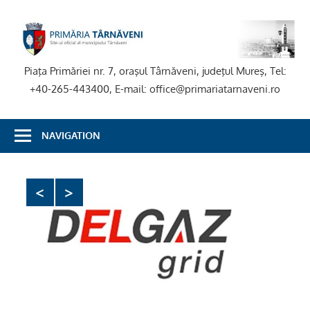
Skip
to
P
content
T
Piaţa Primăriei nr. 7, oraşul Târnăveni, judeţul Mureş, Tel:
+40-265-443400, E-mail: office@primariatarnaveni.ro
NAVIGATION