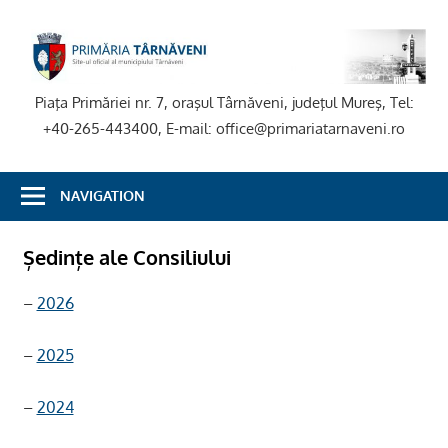
Skip
to
P
content
T
Piaţa Primăriei nr. 7, oraşul Târnăveni, judeţul Mureş, Tel:
+40-265-443400, E-mail: office@primariatarnaveni.ro
NAVIGATION
Ședințe ale Consiliului
–
2026
–
2025
–
2024