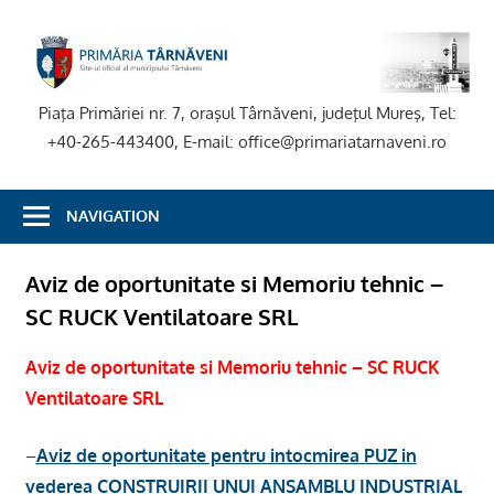
Skip
to
P
content
T
Piaţa Primăriei nr. 7, oraşul Târnăveni, judeţul Mureş, Tel:
+40-265-443400, E-mail: office@primariatarnaveni.ro
NAVIGATION
Aviz de oportunitate si Memoriu tehnic –
SC RUCK Ventilatoare SRL
Aviz de oportunitate si Memoriu tehnic – SC RUCK
Ventilatoare SRL
–
Aviz de oportunitate pentru intocmirea PUZ in
vederea CONSTRUIRII UNUI ANSAMBLU INDUSTRIAL