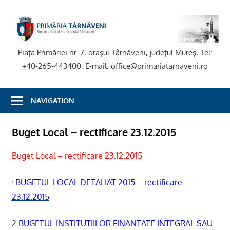
Skip
to
P
content
T
Piaţa Primăriei nr. 7, oraşul Târnăveni, judeţul Mureş, Tel:
+40-265-443400, E-mail: office@primariatarnaveni.ro
NAVIGATION
Buget Local – rectificare 23.12.2015
Buget Local – rectificare 23.12.2015
BUGETUL LOCAL DETALIAT 2015 – rectificare
1.
23.12.2015
2.
BUGETUL INSTITUTIILOR FINANTATE INTEGRAL SAU