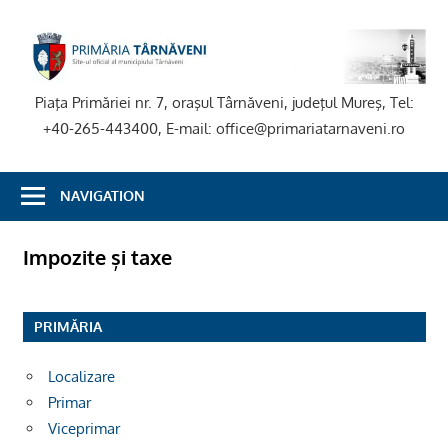
Skip
to
P
content
T
Piaţa Primăriei nr. 7, oraşul Târnăveni, judeţul Mureş, Tel:
+40-265-443400, E-mail: office@primariatarnaveni.ro
NAVIGATION
Impozite și taxe
PRIMĂRIA
Localizare
Primar
Viceprimar