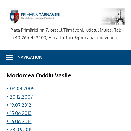
Skip
to
P
content
T
Piaţa Primăriei nr. 7, oraşul Târnăveni, judeţul Mureş, Tel:
+40-265-443400, E-mail: office@primariatarnaveni.ro
NAVIGATION
Modorcea Ovidiu Vasile
• 04.04.2005
• 20.12.2007
• 19.07.2012
• 15.06.2013
• 16.06.2014
• 23.06.2015