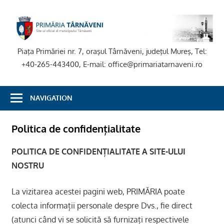
Skip
to
P
content
T
Piaţa Primăriei nr. 7, oraşul Târnăveni, judeţul Mureş, Tel:
+40-265-443400, E-mail: office@primariatarnaveni.ro
NAVIGATION
Politica de confidențialitate
POLITICA DE CONFIDENȚIALITATE A SITE-ULUI
NOSTRU
La vizitarea acestei pagini web, PRIMĂRIA poate
colecta informații personale despre Dvs., fie direct
(atunci când vi se solicită să furnizați respectivele