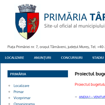
Skip
to
content
Piaţa Primăriei nr. 7, oraşul Târnăveni, judeţul Mureş, Tel: +
PRIMARIA
LOCALIZARE
ANUNȚURI
CONCURSURI
STADIU
TARNAVENI
Proiectul buge
PRIMĂRIA
Proiectul bugetulu
Localizare
Primar
–
ANEXA 1 – VENITU
Viceprimar
Organigrama