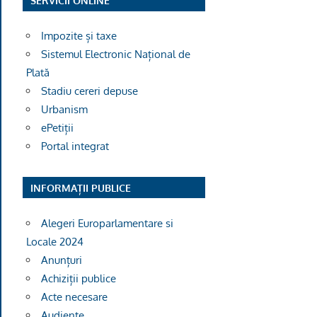
SERVICII ONLINE
Impozite și taxe
Sistemul Electronic Național de
Plată
Stadiu cereri depuse
Urbanism
ePetiții
Portal integrat
INFORMAȚII PUBLICE
Alegeri Europarlamentare si
Locale 2024
Anunțuri
Achiziții publice
Acte necesare
Audiențe