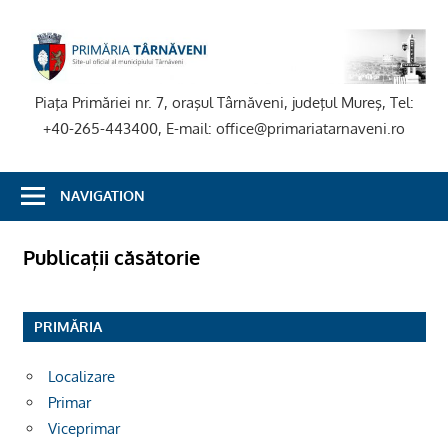
Skip
to
P
content
T
Piaţa Primăriei nr. 7, oraşul Târnăveni, judeţul Mureş, Tel:
+40-265-443400, E-mail: office@primariatarnaveni.ro
NAVIGATION
Publicații căsătorie
PRIMĂRIA
Localizare
Primar
Viceprimar