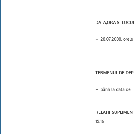
DATA,ORA SI LOCU
–
28.07.2008, orele 
TERMENUL DE DEP
–
pânã la data de
RELATII SUPLIMEN
15,16