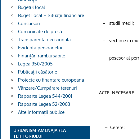
Bugetul local
Buget Local – Situații financiare
–
studii medii;
Concursuri
Comunicate de presă
Transparenta decizionala
–
vechime in mu
Evidența persoanelor
Finanțări rambursabile
–
posesor al per
Legea 350/2005
Publicații căsătorie
Proiecte cu finantare europeana
Vânzare/Cumpărare terenuri
ACTE
NECESARE :
Rapoarte Legea 544/2001
Rapoarte Legea 52/2003
Alte informații publice
–
Cerere;
URBANISM-AMENAJAREA
TERITORIULUI