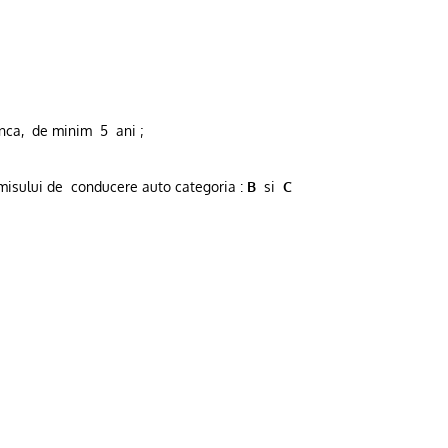
nca,
de minim
5
ani ;
misului de
conducere auto categoria :
B
si
C