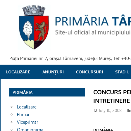
Skip
to
content
Piaţa Primăriei nr. 7, oraşul Târnăveni, judeţul Mureş, Tel: +
PRIMARIA
LOCALIZARE
ANUNȚURI
CONCURSURI
STADIU
TARNAVENI
CONCURS PE
PRIMĂRIA
INTRETINERE
Localizare
July 10, 2008
Primar
Viceprimar
Organigrama
ROMÂNIA