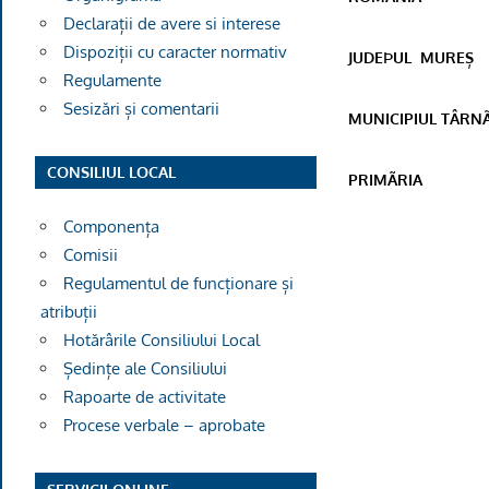
Declarații de avere si interese
Dispoziții cu caracter normativ
JUDEÞUL
MUREȘ
Regulamente
Sesizări și comentarii
MUNICIPIUL TÂRN
CONSILIUL LOCAL
PRIMÃRIA
Componența
Comisii
Regulamentul de funcționare și
atribuții
Hotărârile Consiliului Local
Ședințe ale Consiliului
Rapoarte de activitate
Procese verbale – aprobate