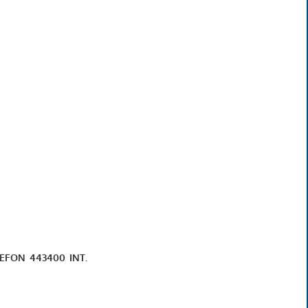
LEFON
443400 INT.