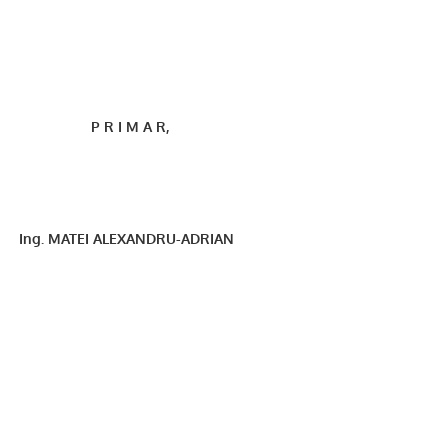
P R I M A R,
Ing. MATEI ALEXANDRU-ADRIAN