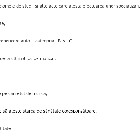
lomele de studii si alte acte care atesta efectuarea unor specializari
ae,
conducere auto – categoria :
B
si
C
e la ultimul loc de munca ,
e pe carnetul de munca,
e sã ateste starea de sãnãtate corespunzãtoare,
titate.