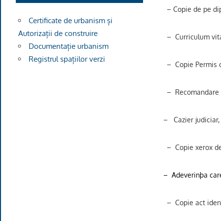
– Copie de pe dip
Certificate de urbanism și
Autorizații de construire
–
Curriculum vit
Documentație urbanism
Registrul spațiilor verzi
–
Copie Permis 
–
Recomandare d
–
Cazier judiciar,
–
Copie xerox d
–
Adeverinþa car
–
Copie act iden