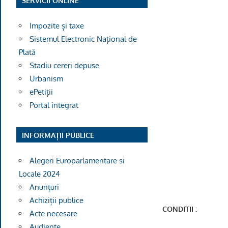
SERVICII ONLINE
Impozite și taxe
Sistemul Electronic Național de
Plată
Stadiu cereri depuse
Urbanism
ePetiții
Portal integrat
INFORMAȚII PUBLICE
Alegeri Europarlamentare si
Locale 2024
Anunțuri
Achiziții publice
CONDITII :
Acte necesare
Audiențe