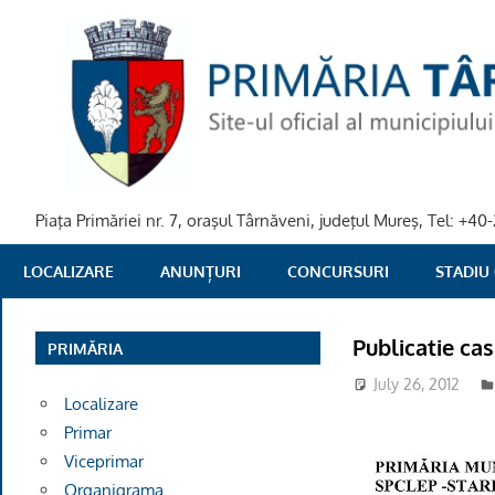
Skip
to
content
Piaţa Primăriei nr. 7, oraşul Târnăveni, judeţul Mureş, Tel: +
PRIMARIA
LOCALIZARE
ANUNȚURI
CONCURSURI
STADIU
TARNAVENI
Publicatie ca
PRIMĂRIA
July 26, 2012
Localizare
Primar
Viceprimar
Organigrama