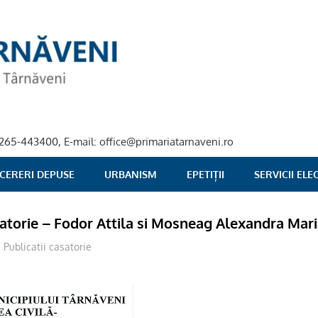
40-265-443400, E-mail: office@primariatarnaveni.ro
 CERERI DEPUSE
URBANISM
EPETIȚII
SERVICII EL
satorie – Fodor Attila si Mosneag Alexandra Mar
Publicatii casatorie