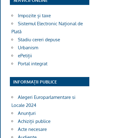
SERVICII ONLINE
Impozite și taxe
Sistemul Electronic Național de
Plată
Stadiu cereri depuse
Urbanism
ePetiții
Portal integrat
INFORMAȚII PUBLICE
Alegeri Europarlamentare si
Locale 2024
Anunțuri
Achiziții publice
Acte necesare
Audiențe