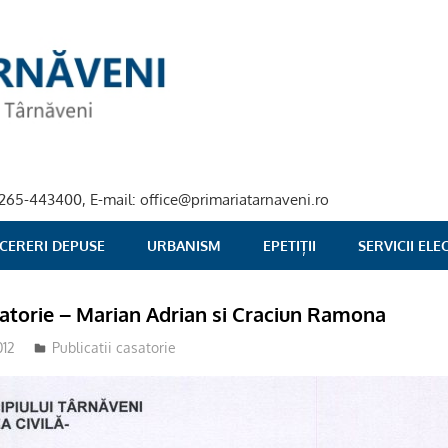
40-265-443400, E-mail: office@primariatarnaveni.ro
 CERERI DEPUSE
URBANISM
EPETIȚII
SERVICII EL
satorie – Marian Adrian si Craciun Ramona
012
Publicatii casatorie