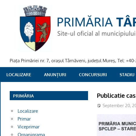
Skip
to
content
Piaţa Primăriei nr. 7, oraşul Târnăveni, judeţul Mureş, Tel: +
PRIMARIA
LOCALIZARE
ANUNȚURI
CONCURSURI
STADIU
TARNAVENI
Publicatie ca
PRIMĂRIA
September 20, 2
Localizare
Primar
Viceprimar
Organigrama