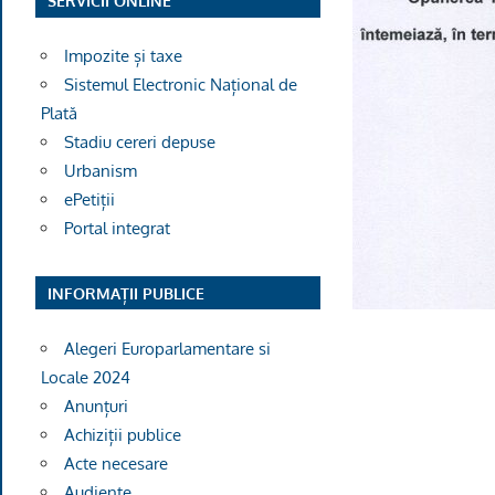
SERVICII ONLINE
Impozite și taxe
Sistemul Electronic Național de
Plată
Stadiu cereri depuse
Urbanism
ePetiții
Portal integrat
INFORMAȚII PUBLICE
Alegeri Europarlamentare si
Locale 2024
Anunțuri
Achiziții publice
Acte necesare
Audiențe