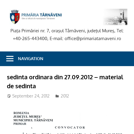
Skip
to
P
content
T
Piaţa Primăriei nr. 7, oraşul Târnăveni, judeţul Mureş, Tel:
+40-265-443400, E-mail: office@primariatarnaveni.ro
NAVIGATION
sedinta ordinara din 27.09.2012 – material
de sedinta
September 24, 2012
2012