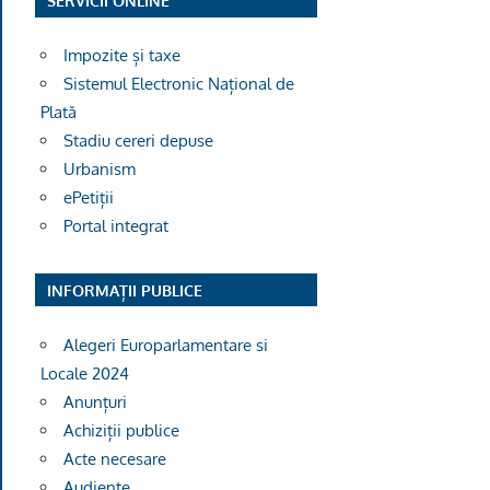
SERVICII ONLINE
Impozite și taxe
Sistemul Electronic Național de
Plată
Stadiu cereri depuse
Urbanism
ePetiții
Portal integrat
INFORMAȚII PUBLICE
Alegeri Europarlamentare si
Locale 2024
Anunțuri
Achiziții publice
Acte necesare
Audiențe