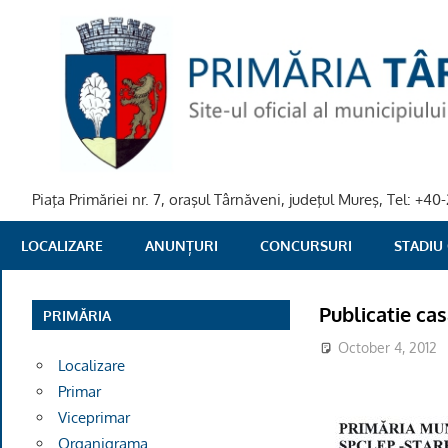
Skip
to
content
Piaţa Primăriei nr. 7, oraşul Târnăveni, judeţul Mureş, Tel: +
PRIMARIA
LOCALIZARE
ANUNȚURI
CONCURSURI
STADIU
TARNAVENI
Publicatie ca
PRIMĂRIA
October 4, 2012
Localizare
Primar
Viceprimar
Organigrama