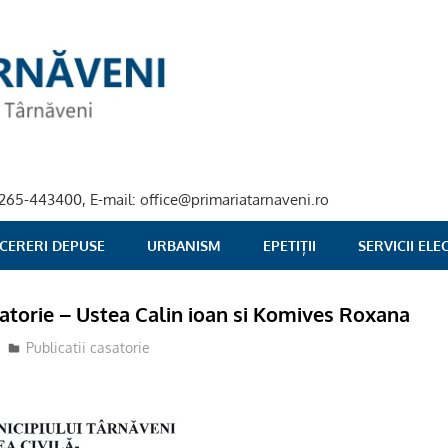
40-265-443400, E-mail: office@primariatarnaveni.ro
 CERERI DEPUSE
URBANISM
EPETIȚII
SERVICII EL
satorie – Ustea Calin ioan si Komives Roxana
Publicatii casatorie