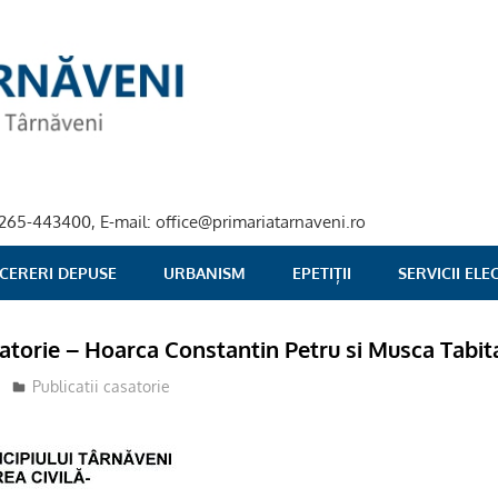
40-265-443400, E-mail: office@primariatarnaveni.ro
 CERERI DEPUSE
URBANISM
EPETIȚII
SERVICII EL
satorie – Hoarca Constantin Petru si Musca Tabi
Publicatii casatorie