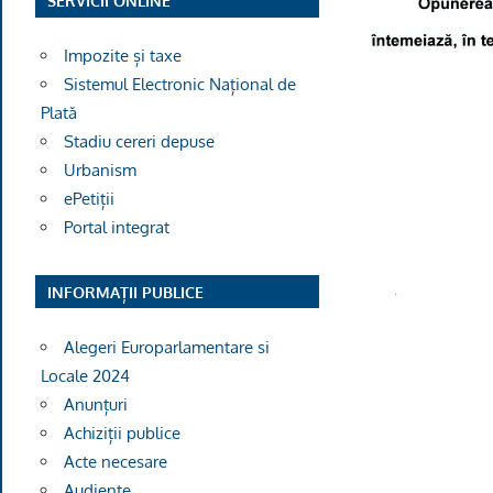
SERVICII ONLINE
Impozite și taxe
Sistemul Electronic Național de
Plată
Stadiu cereri depuse
Urbanism
ePetiții
Portal integrat
INFORMAȚII PUBLICE
Alegeri Europarlamentare si
Locale 2024
Anunțuri
Achiziții publice
Acte necesare
Audiențe