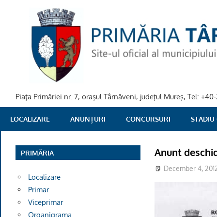
Skip
to
content
Piaţa Primăriei nr. 7, oraşul Târnăveni, judeţul Mureş, Tel: +
PRIMARIA
LOCALIZARE
ANUNȚURI
CONCURSURI
STADIU
TARNAVENI
Anunt deschi
PRIMĂRIA
December 4, 201
Localizare
Primar
Viceprimar
Organigrama