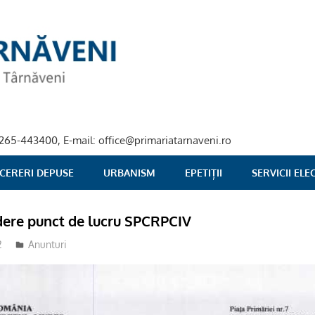
40-265-443400, E-mail: office@primariatarnaveni.ro
 CERERI DEPUSE
URBANISM
EPETIȚII
SERVICII EL
dere punct de lucru SPCRPCIV
2
Anunturi