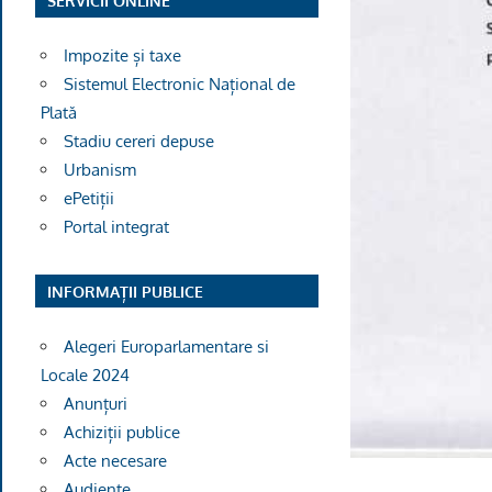
SERVICII ONLINE
Impozite și taxe
Sistemul Electronic Național de
Plată
Stadiu cereri depuse
Urbanism
ePetiții
Portal integrat
INFORMAȚII PUBLICE
Alegeri Europarlamentare si
Locale 2024
Anunțuri
Achiziții publice
Acte necesare
Audiențe