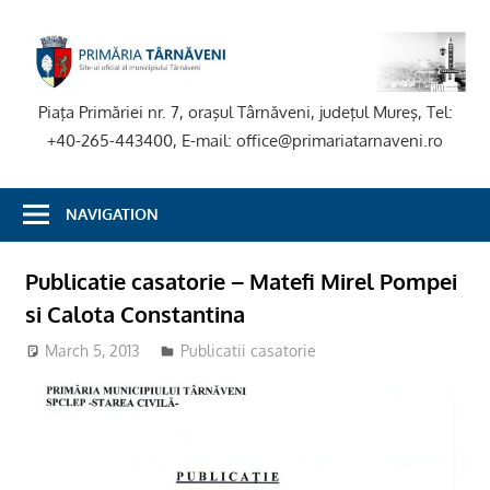
Skip
to
P
content
T
Piaţa Primăriei nr. 7, oraşul Târnăveni, judeţul Mureş, Tel:
+40-265-443400, E-mail: office@primariatarnaveni.ro
NAVIGATION
Publicatie casatorie – Matefi Mirel Pompei
si Calota Constantina
March 5, 2013
Publicatii casatorie