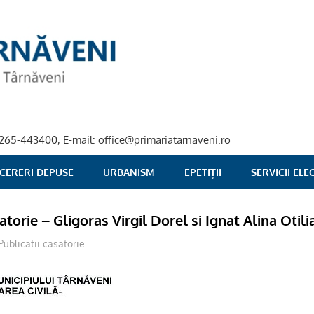
40-265-443400, E-mail: office@primariatarnaveni.ro
 CERERI DEPUSE
URBANISM
EPETIȚII
SERVICII EL
atorie – Gligoras Virgil Dorel si Ignat Alina Otili
Publicatii casatorie