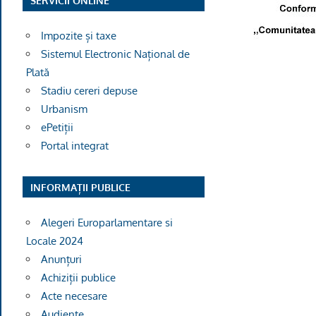
SERVICII ONLINE
Impozite și taxe
Sistemul Electronic Național de
Plată
Stadiu cereri depuse
Urbanism
ePetiții
Portal integrat
INFORMAȚII PUBLICE
Alegeri Europarlamentare si
Locale 2024
Anunțuri
Achiziții publice
Acte necesare
Audiențe