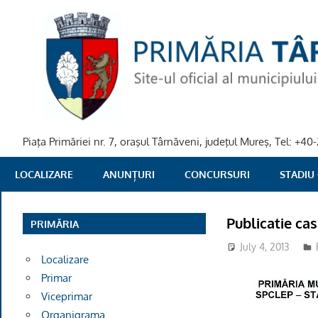
Skip
to
content
Piaţa Primăriei nr. 7, oraşul Târnăveni, judeţul Mureş, Tel: +
PRIMARIA
LOCALIZARE
ANUNȚURI
CONCURSURI
STADIU
TARNAVENI
Publicatie cas
PRIMĂRIA
July 4, 2013
Localizare
Primar
Viceprimar
Organigrama