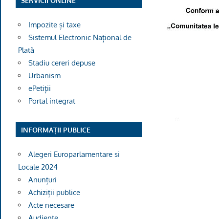
SERVICII ONLINE
Impozite și taxe
Sistemul Electronic Național de
Plată
Stadiu cereri depuse
Urbanism
ePetiții
Portal integrat
INFORMAȚII PUBLICE
Alegeri Europarlamentare si
Locale 2024
Anunțuri
Achiziții publice
Acte necesare
Audiențe