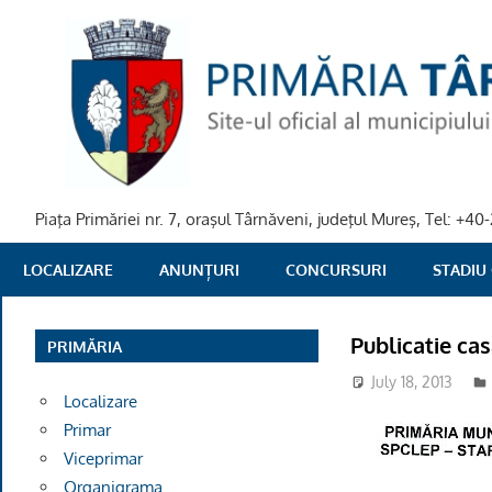
Skip
to
content
Piaţa Primăriei nr. 7, oraşul Târnăveni, judeţul Mureş, Tel: +
PRIMARIA
LOCALIZARE
ANUNȚURI
CONCURSURI
STADIU
TARNAVENI
Publicatie ca
PRIMĂRIA
July 18, 2013
Localizare
Primar
Viceprimar
Organigrama