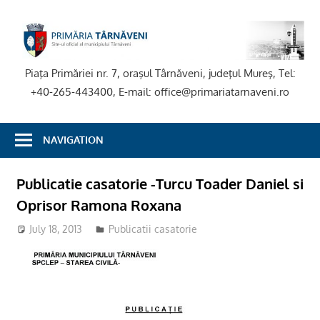
Skip
to
P
content
T
Piaţa Primăriei nr. 7, oraşul Târnăveni, judeţul Mureş, Tel:
+40-265-443400, E-mail: office@primariatarnaveni.ro
NAVIGATION
Publicatie casatorie -Turcu Toader Daniel si
Oprisor Ramona Roxana
July 18, 2013
Publicatii casatorie