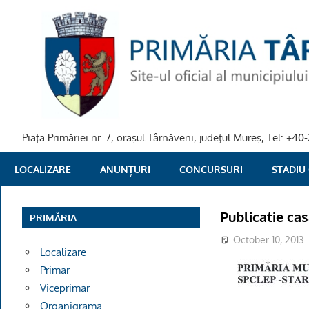
Skip
to
content
Piaţa Primăriei nr. 7, oraşul Târnăveni, judeţul Mureş, Tel: +
PRIMARIA
LOCALIZARE
ANUNȚURI
CONCURSURI
STADIU
TARNAVENI
Publicatie cas
PRIMĂRIA
October 10, 2013
Localizare
Primar
Viceprimar
Organigrama