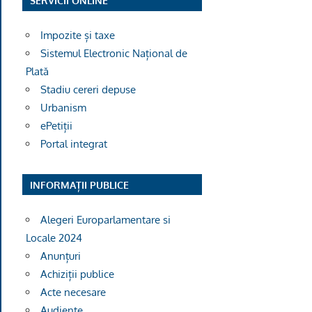
SERVICII ONLINE
Impozite și taxe
Sistemul Electronic Național de
Plată
Stadiu cereri depuse
Urbanism
ePetiții
Portal integrat
INFORMAȚII PUBLICE
Alegeri Europarlamentare si
Locale 2024
Anunțuri
Achiziții publice
Acte necesare
Audiențe