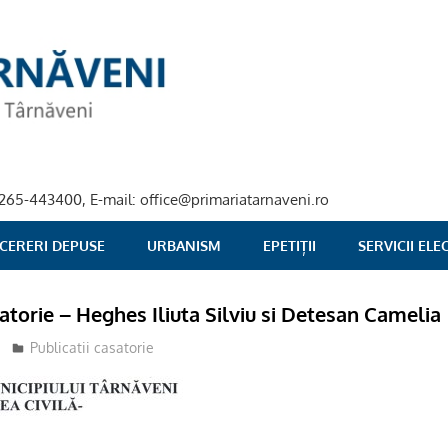
40-265-443400, E-mail: office@primariatarnaveni.ro
 CERERI DEPUSE
URBANISM
EPETIȚII
SERVICII EL
atorie – Heghes Iliuta Silviu si Detesan Camelia
Publicatii casatorie