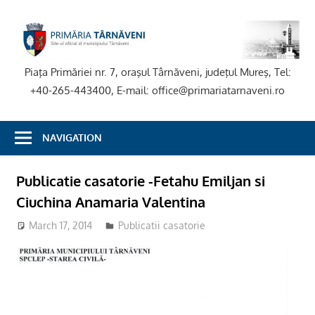
Skip
to
P
content
T
Piaţa Primăriei nr. 7, oraşul Târnăveni, judeţul Mureş, Tel:
+40-265-443400, E-mail: office@primariatarnaveni.ro
NAVIGATION
Publicatie casatorie -Fetahu Emiljan si
Ciuchina Anamaria Valentina
March 17, 2014
Publicatii casatorie