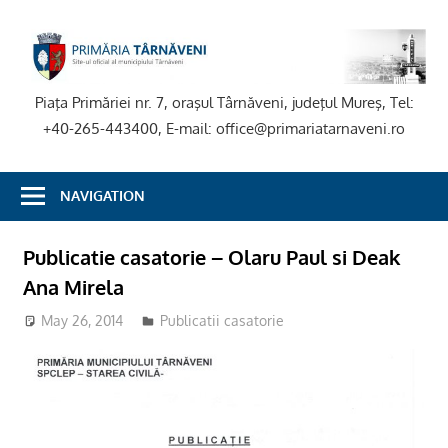
Skip
to
P
content
T
Piaţa Primăriei nr. 7, oraşul Târnăveni, judeţul Mureş, Tel:
+40-265-443400, E-mail: office@primariatarnaveni.ro
NAVIGATION
Publicatie casatorie – Olaru Paul si Deak
Ana Mirela
May 26, 2014
Publicatii casatorie