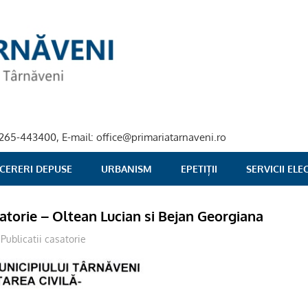
40-265-443400, E-mail: office@primariatarnaveni.ro
 CERERI DEPUSE
URBANISM
EPETIȚII
SERVICII EL
satorie – Oltean Lucian si Bejan Georgiana
Publicatii casatorie