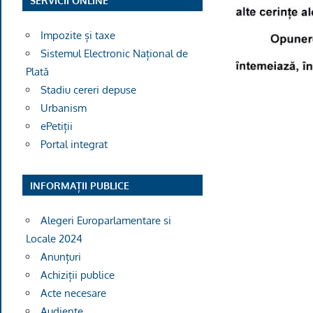
SERVICII ONLINE
Impozite și taxe
Sistemul Electronic Național de
Plată
Stadiu cereri depuse
Urbanism
ePetiții
Portal integrat
INFORMAȚII PUBLICE
Alegeri Europarlamentare si
Locale 2024
Anunțuri
Achiziții publice
Acte necesare
Audiențe