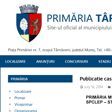
Skip
to
content
Piaţa Primăriei nr. 7, oraşul Târnăveni, judeţul Mureş, Tel: +
PRIMARIA
LOCALIZARE
ANUNȚURI
CONCURSURI
STADIU
TARNAVENI
Publicatie ca
PRIMĂRIA
July 16, 2014
Localizare
Primar
Viceprimar
Organigrama