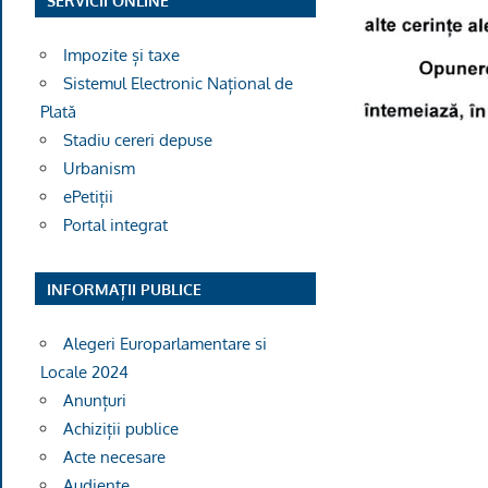
SERVICII ONLINE
Impozite și taxe
Sistemul Electronic Național de
Plată
Stadiu cereri depuse
Urbanism
ePetiții
Portal integrat
INFORMAȚII PUBLICE
Alegeri Europarlamentare si
Locale 2024
Anunțuri
Achiziții publice
Acte necesare
Audiențe