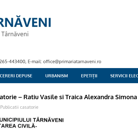
40-265-443400, E-mail: office@primariatarnaveni.ro
 CERERI DEPUSE
URBANISM
EPETIȚII
SERVICII EL
satorie – Ratiu Vasile si Traica Alexandra Simona
Publicatii casatorie