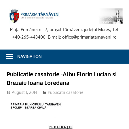
Skip
to
P
content
T
Piaţa Primăriei nr. 7, oraşul Târnăveni, judeţul Mureş, Tel:
+40-265-443400, E-mail: office@primariatarnaveni.ro
NAVIGATION
Publicatie casatorie -Albu Florin Lucian si
Brezaiu Ioana Loredana
August 1, 2014
Publicatii casatorie