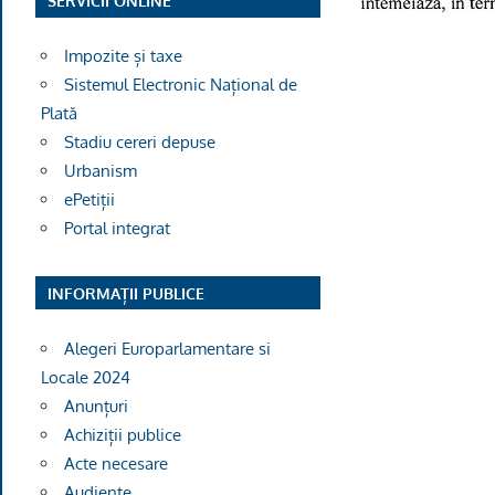
SERVICII ONLINE
Impozite și taxe
Sistemul Electronic Național de
Plată
Stadiu cereri depuse
Urbanism
ePetiții
Portal integrat
INFORMAȚII PUBLICE
Alegeri Europarlamentare si
Locale 2024
Anunțuri
Achiziții publice
Acte necesare
Audiențe