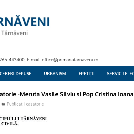
40-265-443400, E-mail: office@primariatarnaveni.ro
 CERERI DEPUSE
URBANISM
EPETIȚII
SERVICII EL
atorie -Meruta Vasile Silviu si Pop Cristina Ioana
Publicatii casatorie