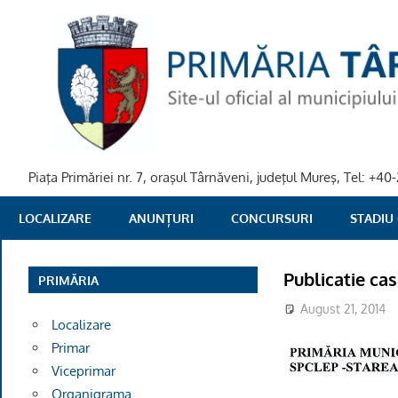
Skip
to
content
Piaţa Primăriei nr. 7, oraşul Târnăveni, judeţul Mureş, Tel: +
PRIMARIA
LOCALIZARE
ANUNȚURI
CONCURSURI
STADIU
TARNAVENI
Publicatie cas
PRIMĂRIA
August 21, 2014
Localizare
Primar
Viceprimar
Organigrama