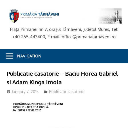
Skip
to
P
content
T
Piaţa Primăriei nr. 7, oraşul Târnăveni, judeţul Mureş, Tel:
+40-265-443400, E-mail: office@primariatarnaveni.ro
NAVIGATION
Publicatie casatorie – Baciu Horea Gabriel
si Adam Kinga Imola
January 7, 2015
Publicatii casatorie