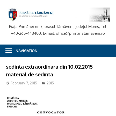
Skip
to
P
content
T
Piaţa Primăriei nr. 7, oraşul Târnăveni, judeţul Mureş, Tel:
+40-265-443400, E-mail: office@primariatarnaveni.ro
NAVIGATION
sedinta extraordinara din 10.02.2015 –
material de sedinta
February 7, 2015
2015