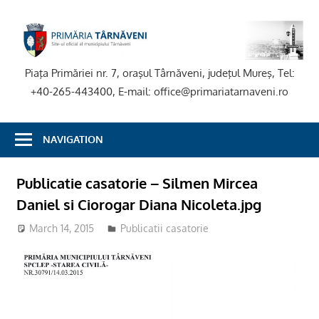
Skip
to
P
content
T
Piaţa Primăriei nr. 7, oraşul Târnăveni, judeţul Mureş, Tel:
+40-265-443400, E-mail: office@primariatarnaveni.ro
NAVIGATION
Publicatie casatorie – Silmen Mircea
Daniel si Ciorogar Diana Nicoleta.jpg
March 14, 2015
Publicatii casatorie