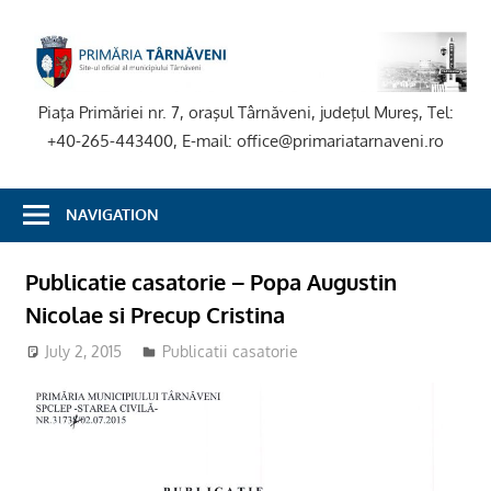
Skip
to
P
content
T
Piaţa Primăriei nr. 7, oraşul Târnăveni, judeţul Mureş, Tel:
+40-265-443400, E-mail: office@primariatarnaveni.ro
NAVIGATION
Publicatie casatorie – Popa Augustin
Nicolae si Precup Cristina
July 2, 2015
Publicatii casatorie