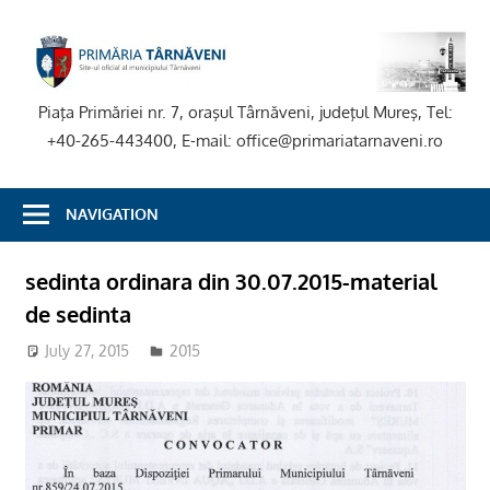
Skip
to
P
content
T
Piaţa Primăriei nr. 7, oraşul Târnăveni, judeţul Mureş, Tel:
+40-265-443400, E-mail: office@primariatarnaveni.ro
NAVIGATION
sedinta ordinara din 30.07.2015-material
de sedinta
July 27, 2015
2015