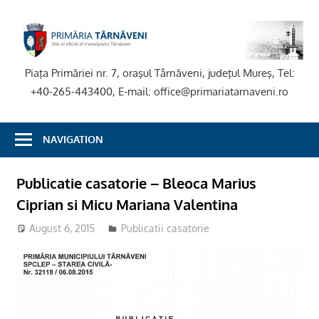
Skip
to
P
content
T
Piaţa Primăriei nr. 7, oraşul Târnăveni, judeţul Mureş, Tel:
+40-265-443400, E-mail: office@primariatarnaveni.ro
NAVIGATION
Publicatie casatorie – Bleoca Marius
Ciprian si Micu Mariana Valentina
August 6, 2015
Publicatii casatorie