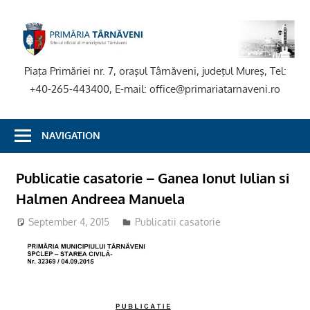
Skip
to
P
content
T
Piaţa Primăriei nr. 7, oraşul Târnăveni, judeţul Mureş, Tel:
+40-265-443400, E-mail: office@primariatarnaveni.ro
NAVIGATION
Publicatie casatorie – Ganea Ionut Iulian si
Halmen Andreea Manuela
September 4, 2015
Publicatii casatorie