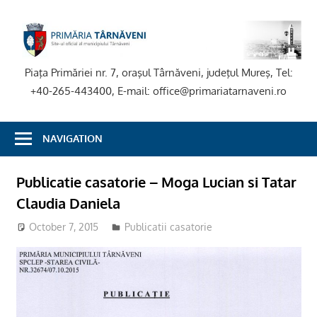
Skip
to
P
content
T
Piaţa Primăriei nr. 7, oraşul Târnăveni, judeţul Mureş, Tel:
+40-265-443400, E-mail: office@primariatarnaveni.ro
NAVIGATION
Publicatie casatorie – Moga Lucian si Tatar
Claudia Daniela
October 7, 2015
Publicatii casatorie