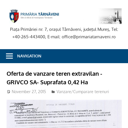
Skip
to
P
content
T
Piaţa Primăriei nr. 7, oraşul Târnăveni, judeţul Mureş, Tel:
+40-265-443400, E-mail: office@primariatarnaveni.ro
NAVIGATION
Oferta de vanzare teren extravilan -
GRIVCO SA- Suprafata 0,42 Ha
November 27, 2015
Vanzare/Cumparare terenuri