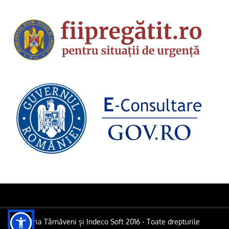
Primăria Târnăveni și Indeco Soft 2016 - Toate drepturile