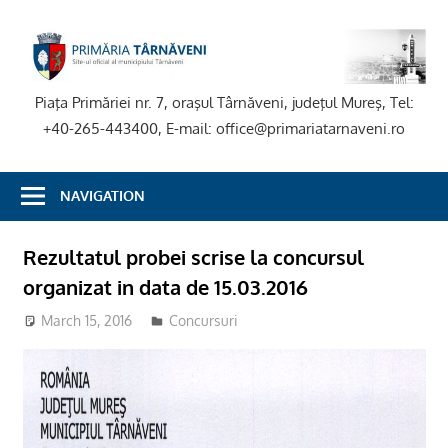
Skip
to
P
content
T
Piaţa Primăriei nr. 7, oraşul Târnăveni, judeţul Mureş, Tel:
+40-265-443400, E-mail: office@primariatarnaveni.ro
NAVIGATION
Rezultatul probei scrise la concursul
organizat in data de 15.03.2016
March 15, 2016
Concursuri